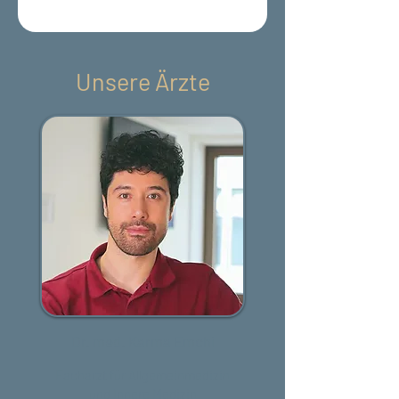
Unsere Ärzte
Dr. med. Karma Emchi
Facharzt für Allgemeinmedizin
und Innere Medizin