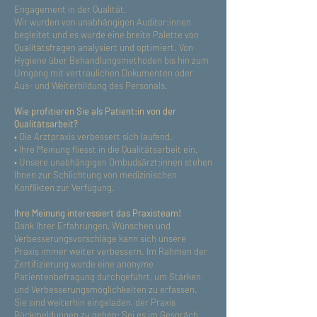
Engagement in der Qualität.
Wir wurden von unabhängigen Auditor:innen
begleitet und es wurde eine breite Palette von
Qualitätsfragen analysiert und optimiert. Von
Hygiene über Behandlungsmethoden bis hin zum
Umgang mit vertraulichen Dokumenten oder
Aus- und Weiterbildung des Personals.
Wie profitieren Sie als Patient:in von der
Qualitätsarbeit?
• Die Arztpraxis verbessert sich laufend.
• Ihre Meinung fliesst in die Qualitätsarbeit ein.
• Unsere unabhängigen Ombudsärzt:innen stehen
Ihnen zur Schlichtung von medizinischen
Konflikten zur Verfügung.
Ihre Meinung interessiert das Praxisteam!
Dank Ihrer Erfahrungen, Wünschen und
Verbesserungsvorschläge kann sich unsere
Praxis immer weiter verbessern. Im Rahmen der
Zertifizierung wurde eine anonyme
Patientenbefragung durchgeführt, um Stärken
und Verbesserungsmöglichkeiten zu erfassen.
Sie sind weiterhin eingeladen, der Praxis
Rückmeldungen zu geben: Sei es im Gespräch,