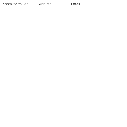
Kontaktformular
Anrufen
Email
Geburtstag
*
Tag
Monat
Jahr
Sind Sie Patienten bei uns?
*
Ja
Nein
Ihre Nachricht