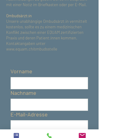
mit einer Notiz im Briefkasten oder per E-Mail.
Ombudsärzt:in
Unsere unabhängige Ombudsärzt:in vermittelt
kostenlos, sollte es zu einem medizinischen
Konflikt zwischen einer EQUAM zertifizierten
Praxis und deren Patient:innen kommen.
Kontaktangaben unter
www.equam.ch/ombudsstelle
Vorname
Nachname
E-Mail-Adresse
Telefonnummer