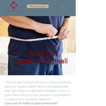
Termin buchen
Malattie
gastrointestinali
I disturbi gastrointestinali sono comuni e possono
avere un impatto significativo sulla qualità della
vita. Dal disagio occasionale al disagio cronico, il
team Swiss Med è qui per aiutarti a comprendere
e migliorare la tua salute digestiva.
Cosa sono le malattie gastrointestinali?