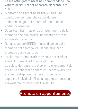
Le malattie gastrointestinali comprendono una
varietà di disturbi dell’apparato digerente, tra
cui:
Sindrome dell'intestino irritabile (IBS): una
condizione comune che causa dolore
addominale, gonfiore e cambiamenti nelle
abitudini intestinali.
Gastrite: infiammazione del rivestimento dello
stomaco che può essere innescata da stress,
alcol o alcuni farmaci.
Reflusso acido (GERD): riflusso di acido dallo
stomaco nell'esofago, causando bruciore di
stomaco e altri disturbi.
Intolleranze alimentari: reazioni a determinati
alimenti come il lattosio o il glutine.
La salute dell'apparato digerente è fondamentale
per il tuo benessere generale! Il team Swiss Med
è a vostra disposizione per consulenza e
supporto individuali. Fissa un appuntamento oggi
e lavoriamo insieme sulla tua salute.
Prenota un appuntamento