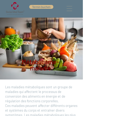
Termin buchen
Métabolisme-
maladie
Les maladies métaboliques sont un groupe de
maladies qui affectent le processus de
conversion des aliments en énergie et de
régulation des fonctions corporelles.
Ces maladies peuvent affecter différents organes
et systèmes du corps et entraîner divers
symptômes. Les maladies métaboliques les plus