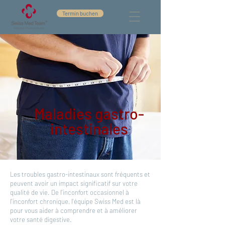
Termin buchen
Maladies gastro-
intestinales
Les troubles gastro-intestinaux sont fréquents et
peuvent avoir un impact significatif sur votre
qualité de vie. De l'inconfort occasionnel à
l'inconfort chronique, l'équipe Swiss Med est là
pour vous aider à comprendre et à améliorer
votre santé digestive.