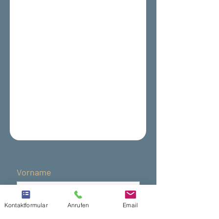
Vorname
Nachname
Kontaktformular
Anrufen
Email